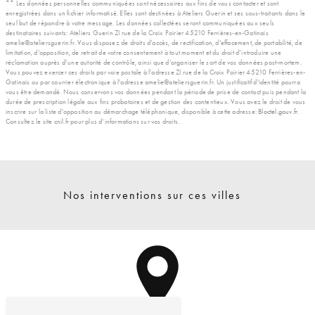
** Les données personnelles communiquées sont nécessaires aux fins de vous contacter et sont
enregistrées dans un fichier informatisé. Elles sont destinées à Ateliers Guerin et ses sous-traitants dans le
seul but de répondre à votre message. Les données collectées seront communiquées aux seuls
destinataires suivants: Ateliers Guerin ZI rue de la Croix Poirier 45210 Ferrières-en-Gatinais
amelie@ateliersguerin.fr. Vous disposez de droits d’accès, de rectification, d’effacement, de portabilité, de
limitation, d’opposition, de retrait de votre consentement à tout moment et du droit d’introduire une
réclamation auprès d’une autorité de contrôle, ainsi que d’organiser le sort de vos données post-mortem.
Vous pouvez exercer ces droits par voie postale à l'adresse ZI rue de la Croix Poirier 45210 Ferrières-en-
Gatinais ou par courrier électronique à l'adresse amelie@ateliersguerin.fr. Un justificatif d'identité pourra
vous être demandé. Nous conservons vos données pendant la période de prise de contact puis pendant la
durée de prescription légale aux fins probatoires et de gestion des contentieux. Vous avez le droit de vous
inscrire sur la liste d'opposition au démarchage téléphonique, disponible à cette adresse:
Bloctel.gouv.fr
.
Consultez le site cnil.fr pour plus d’informations sur vos droits.
Nos interventions sur ces villes